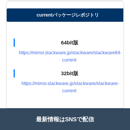
currentパッケージレポジトリ
64bit版
https://mirror.slackware.jp/slackware/slackware64-
current
32bit版
https://mirror.slackware.jp/slackware/slackware-
current
最新情報はSNSで配信