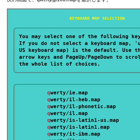
KEYBOARD MAP SELECTION
You may select one of the following key
If you do not select a keyboard map, 'u
US keyboard map) is the default. Use th
arrow keys and PageUp/PageDown to scrol
q
werty/ie.map

q
werty/il-heb.map

q
werty/il-phonetic.map

q
werty/il.map

q
werty/is-latin1-us.map

q
werty/is-latin1.map

q
werty/it-ibm.map
