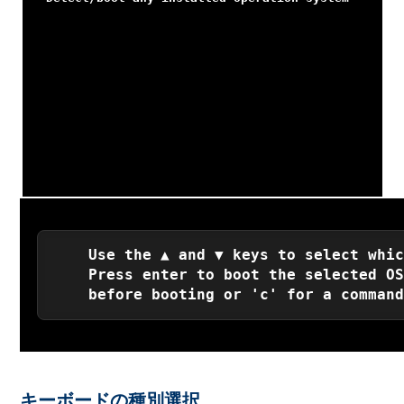
    Use the ▲ and ▼ keys to select whic
    Press enter to boot the selected OS
キーボードの種別選択