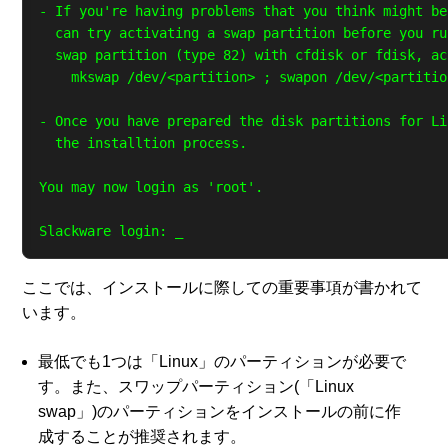
- If you're having problems that you think might be
  can try activating a swap partition before you ru
  swap partition (type 82) with cfdisk or fdisk, ac
    mkswap /dev/<partition> ; swapon /dev/<partition
- Once you have prepared the disk partitions for Li
  the installtion process.

You may now login as 'root'.

ここでは、インストールに際しての重要事項が書かれて
います。
最低でも1つは「Linux」のパーティションが必要で
す。また、スワップパーティション(「Linux
swap」)のパーティションをインストールの前に作
成することが推奨されます。