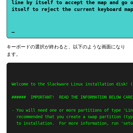
line by itself to accept the map and go o
itself to reject the current keyboard map
キーボードの選択が終わると、以下のような画面になり
ます。
Welcome to the Slackware Linux installation disk! (
######  IMPORTANT!  READ THE INFORMATION BELOW CARE
- You will need one or more partitions of type 'Lin
  recommended that you create a swap partition (typ
  to installation.  For more information, run 'setu