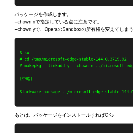
パッケージを作成します。
--chown nで指定している点に注意です。
--chown yで、OperaのSandboxの所有権を変えて
$ su

# cd /tmp/microsoft-edge-stable-144.0.3719.92

# makepkg --linkadd y --chown n ../microsoft-edg
[中略]

Slackware package ../microsoft-edge-stable-144.0
あとは、パッケージをインストールすればOK♪