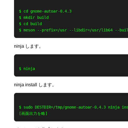
$ cd gnome-autoar-0.4.3

$ mkdir build

$ cd build

ninja します。
ninja install します。
$ sudo DESTDIR=/tmp/gnome-autoar-0.4.3 ninja ins