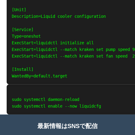
[Unit]

Description=Liquid cooler configuration

[Service]

Type=oneshot

ExecStart=liquidctl initialize all

ExecStart=liquidctl --match kraken set pump speed 90
ExecStart=liquidctl --match kraken set fan speed  2
[Install]

sudo systemctl daemon-reload

最新情報はSNSで配信