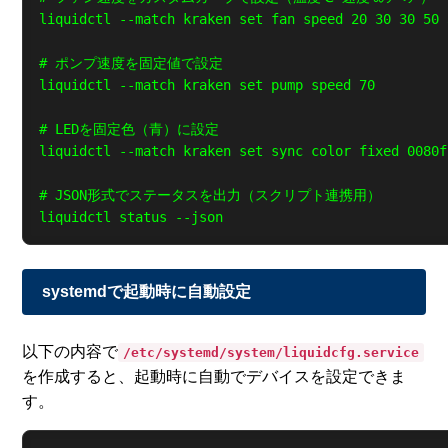
liquidctl --match kraken set fan speed 20 30 30 50 
# ポンプ速度を固定値で設定

liquidctl --match kraken set pump speed 70

# LEDを固定色（青）に設定

liquidctl --match kraken set sync color fixed 0080ff
# JSON形式でステータスを出力（スクリプト連携用）

systemdで起動時に自動設定
以下の内容で
/etc/systemd/system/liquidcfg.service
を作成すると、起動時に自動でデバイスを設定できま
す。