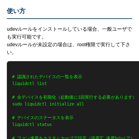
使い方
udevルールをインストールしている場合、一般ユーザで
も実行可能です。
udevルールが未設定の場合は、root権限で実行して下さ
い。
# 認識されたデバイスの一覧を表示

liquidctl list

# 全デバイスを初期化（起動後に1回実行する必要があります）

sudo liquidctl initialize all

# デバイスのステータスを表示

liquidctl status

# ファン速度をカスタムカーブで設定（温度℃ 速度%のペア）
