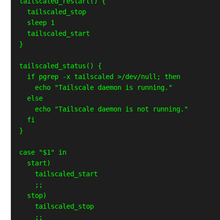
tailscaled_restart() {

  tailscaled_stop

  sleep 1

  tailscaled_start

}

tailscaled_status() {

  if pgrep -x tailscaled >/dev/null; then

    echo "Tailscale daemon is running."

  else

    echo "Tailscale daemon is not running."

  fi

}

case "$1" in

  start)

    tailscaled_start

    ;;

  stop)

    tailscaled_stop

    ;;
