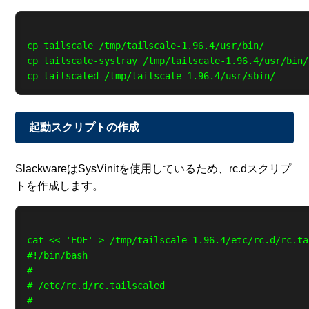
cp tailscale /tmp/tailscale-1.96.4/usr/bin/

cp tailscale-systray /tmp/tailscale-1.96.4/usr/bin/

起動スクリプトの作成
SlackwareはSysVinitを使用しているため、rc.dスクリプ
トを作成します。
cat << 'EOF' > /tmp/tailscale-1.96.4/etc/rc.d/rc.ta
#!/bin/bash

#

# /etc/rc.d/rc.tailscaled

#
