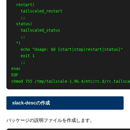
  restart)

    tailscaled_restart

    ;;

  status)

    tailscaled_status

    ;;

  *)

    echo "Usage: $0 {start|stop|restart|status}"

    exit 1

    ;;

esac

EOF

slack-descの作成
パッケージの説明ファイルを作成します。