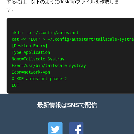
するには、以下のようにdesktopファイルを作成しま
す。
mkdir -p ~/.config/autostart

cat << 'EOF' > ~/.config/autostart/tailscale-systra
[Desktop Entry]

Type=Application

Name=Tailscale Systray

Exec=/usr/bin/tailscale-systray

Icon=network-vpn

X-KDE-autostart-phase=2

最新情報はSNSで配信