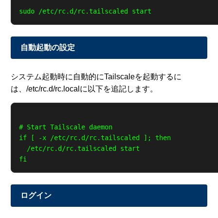
自動起動の設定
システム起動時に自動的にTailscaleを起動するに
は、/etc/rc.d/rc.localに以下を追記します。
# Start Tailscale daemon

if [ -x /etc/rc.d/rc.tailscaled ]; then

  /etc/rc.d/rc.tailscaled start

ログイン