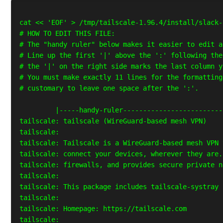
cat << 'EOF' > /tmp/tailscale-1.96.4/install/slack-d
# HOW TO EDIT THIS FILE:

# The "handy ruler" below makes it easier to edit a
# Line up the first '|' above the ':' following the
# the '|' on the right side marks the last column y
# You must make exactly 11 lines for the formatting
# customary to leave one space after the ':'.

         |-----handy-ruler-------------------------
tailscale: tailscale (WireGuard-based mesh VPN)

tailscale:

tailscale: Tailscale is a WireGuard-based mesh VPN 
tailscale: connect your devices, wherever they are.
tailscale: firewalls, and provides secure private n
tailscale:

tailscale: This package includes tailscale-systray 
tailscale:

tailscale: Homepage: https://tailscale.com

tailscale:
