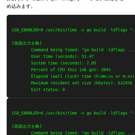
め込みます。
CGO_ENABLED=0 /usr/bin/time -v go build -ldflags "-
[画面出力を略]

        Command being timed: "go build -ldflags ...
        User time (seconds): 51.47

        System time (seconds): 7.89

        Percent of CPU this job got: 384%

        Elapsed (wall clock) time (h:mm:ss or m:ss)
        Maximum resident set size (kbytes): 632456

CGO_ENABLED=0 /usr/bin/time -v go build -ldflags "-
[画面出力を略]

        Command being timed: "go build -ldflags ...