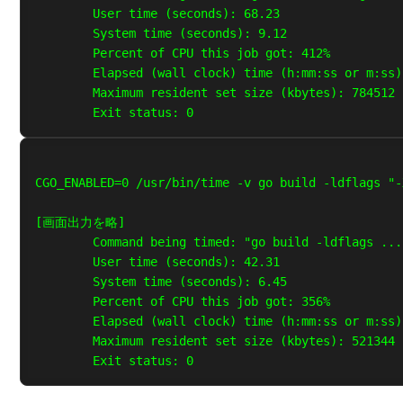
        User time (seconds): 68.23

        System time (seconds): 9.12

        Percent of CPU this job got: 412%

        Elapsed (wall clock) time (h:mm:ss or m:ss)
        Maximum resident set size (kbytes): 784512

CGO_ENABLED=0 /usr/bin/time -v go build -ldflags "-
[画面出力を略]

        Command being timed: "go build -ldflags ...
        User time (seconds): 42.31

        System time (seconds): 6.45

        Percent of CPU this job got: 356%

        Elapsed (wall clock) time (h:mm:ss or m:ss)
        Maximum resident set size (kbytes): 521344
