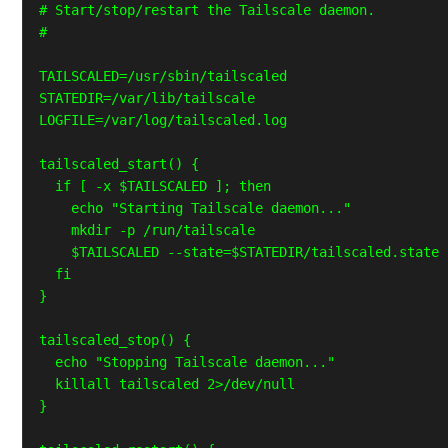
# Start/stop/restart the Tailscale daemon.

#

TAILSCALED=/usr/sbin/tailscaled

STATEDIR=/var/lib/tailscale

LOGFILE=/var/log/tailscaled.log

tailscaled_start() {

  if [ -x $TAILSCALED ]; then

    echo "Starting Tailscale daemon..."

    mkdir -p /run/tailscale

    $TAILSCALED --state=$STATEDIR/tailscaled.state 
  fi

}

tailscaled_stop() {

  echo "Stopping Tailscale daemon..."

  killall tailscaled 2>/dev/null

}
