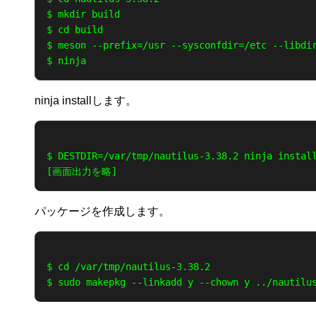
$ mkdir build

$ cd build

$ meson --prefix=/usr --sysconfdir=/etc --libdir
ninja installします。
$ DESTDIR=/var/tmp/nautilus-3.38.2 ninja install
パッケージを作成します。
$ cd /var/tmp/nautilus-3.38.2
